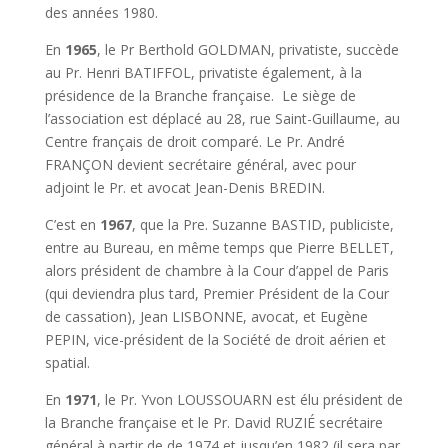
des années 1980.
En
1965
, le Pr Berthold GOLDMAN, privatiste, succède
au Pr. Henri BATIFFOL, privatiste également, à la
présidence de la Branche française. Le siège de
l’association est déplacé au 28, rue Saint-Guillaume, au
Centre français de droit comparé. Le Pr. André
FRANÇON devient secrétaire général, avec pour
adjoint le Pr. et avocat Jean-Denis BREDIN.
C’est en
1967
, que la Pre. Suzanne BASTID, publiciste,
entre au Bureau, en même temps que Pierre BELLET,
alors président de chambre à la Cour d’appel de Paris
(qui deviendra plus tard, Premier Président de la Cour
de cassation), Jean LISBONNE, avocat, et Eugène
PEPIN, vice-président de la Société de droit aérien et
spatial.
En
1971
, le Pr. Yvon LOUSSOUARN est élu président de
la Branche française et le Pr. David RUZIÉ secrétaire
général à partir de de 1974 et jusqu’en 1982 (il sera par