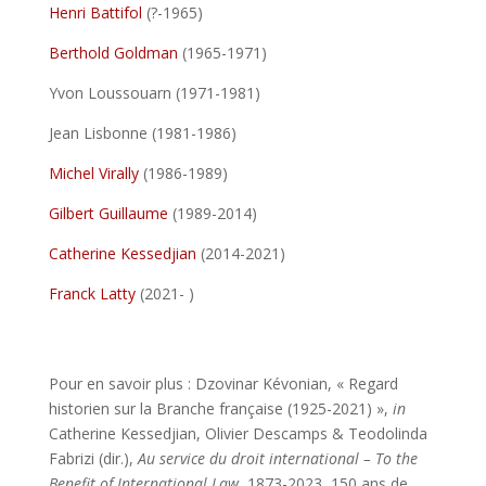
Henri Battifol
(?-1965)
Berthold Goldman
(1965-1971)
Yvon Loussouarn (1971-1981)
Jean Lisbonne (1981-1986)
Michel Virally
(1986-1989)
Gilbert Guillaume
(1989-2014)
Catherine Kessedjian
(2014-2021)
Franck Latty
(2021- )
Pour en savoir plus : Dzovinar Kévonian, « Regard
historien sur la Branche française (1925-2021) »,
in
Catherine Kessedjian, Olivier Descamps & Teodolinda
Fabrizi (dir.),
Au service du droit international – To the
Benefit of International
Law
, 1873-2023, 150 ans de