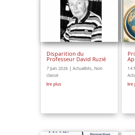
Disparition du
Pr
Professeur David Ruzié
Ap
7 Juin 2026
|
Actualités
,
Non
14 
classé
Act
lire plus
lire